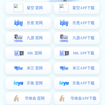
阿尔克马尔迎战海
牙强弱对决看荷甲
走势与赛果悬念前
瞻分析主客表现
2026-02-14