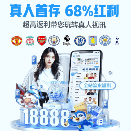
项目展示
公司首页
项目展示